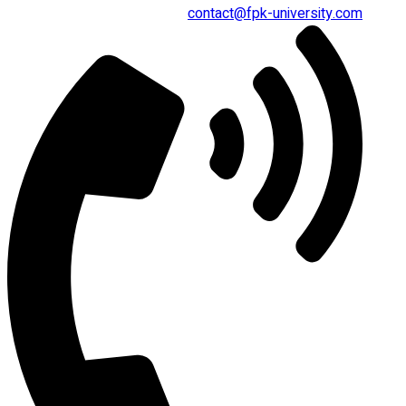
contact@fpk-university.com