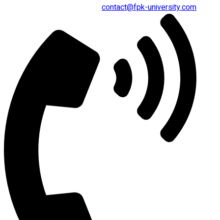
contact@fpk-university.com