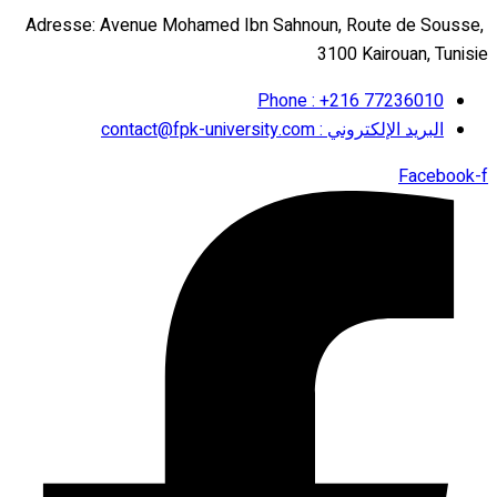
Adresse: Avenue Mohamed Ibn Sahnoun, Route de Sousse,
3100 Kairouan, Tunisie
Phone : +216 77236010
البريد الإلكتروني : contact@fpk-university.com
Facebook-f