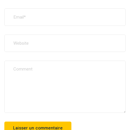
Notre équipe
Information
Tutoriels
Documentation
Politique de confidentialité
FAQs
Support
Contact
Adresse: Avenue Mohamed Ibn Sahnoun, Route de Sousse,
3100 Kairouan, Tunisie
Phone : +216 77236010
Email : contact@fpk-university.com