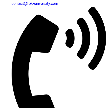
contact@fpk-university.com