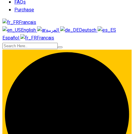
FAQs
Purchase
Français
English
العربية
Deutsch
Español
Français